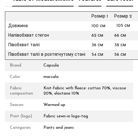
Розмір 1
Розмір 2
105
см
Довжина
100 см
Напівобхват стегон
62 см
66 см
Півобхват талії
36 см
38 см
Півобхват талії в розтягнутому стані
54 см
56 см
Brand
Capsula
Color
marsala
Fabric
Knit-fabric with fleece: cotton 70%, viscose
composition
20%, elastane 10%
Season
Warmed up
Print (logo)
Fabric sewn-in logo-tag
Categories
Pants and jeans