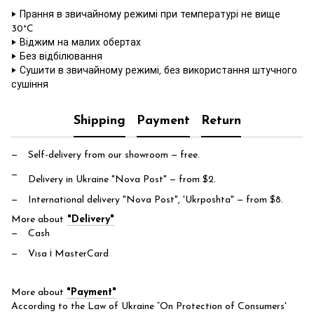
‣ Прання в звичайному режимі при температурі не вище
30°C
‣ Віджим на малих обертах
‣ Без відбілювання
‣ Сушити в звичайному режимі, без використання штучного
сушіння
Shipping
Payment
Return
Self-delivery from our showroom
— free.
Delivery in Ukraine "Nova Post"
— from $2.
International delivery "Nova Post", 'Ukrposhta"
— from $8.
More about
"Delivery"
Cash
Visa і MasterCard
More about
"Payment"
According to the Law of Ukraine “On Protection of Consumers'