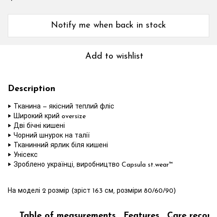
Notify me when back in stock
Add to wishlist
Description
‣ Тканина — якісний теплий фліс
‣ Широкий крий oversize
‣ Дві бічні кишені
‣ Чорний шнурок на талії
‣ Тканинний ярлик біля кишені
‣ Унісекс
‣ Зроблено українці, виробництво Capsula st.wear™
На моделі 2 розмір (зріст 163 см, розміри 80/60/90)
Table of measurements
Features
Care recom