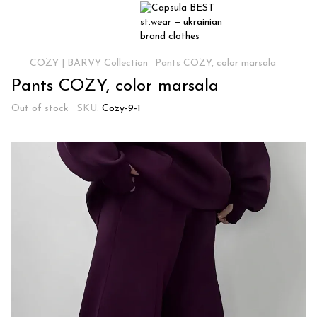
COZY | BARVY Collection
Pants COZY, color marsala
Pants COZY, color marsala
Out of stock
SKU:
Cozy-9-1