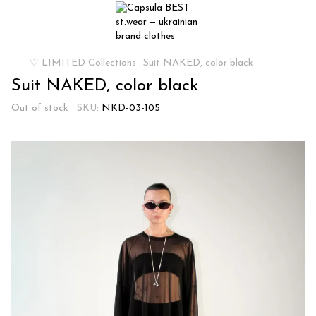
♡ LIMITED Collections
Suit NAKED, color black
Suit NAKED, color black
Out of stock
SKU:
NKD-03-105