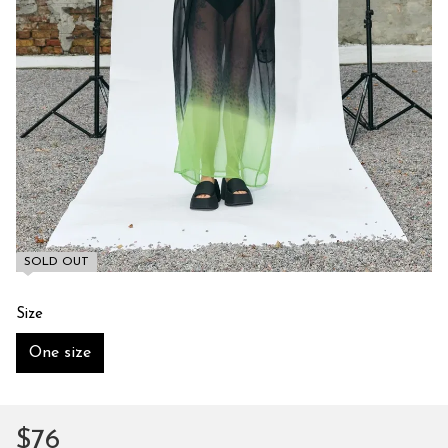
SOLD OUT
Size
One size
$76