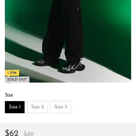
−30%
SOLD OUT
Size
Size 1
Size 2
Size 3
$62
$89