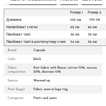
Розмір 1
Розмір 2
105
см
Довжина
100 см
Напівобхват стегон
62 см
66 см
Півобхват талії
36 см
38 см
Півобхват талії в розтягнутому стані
54 см
56 см
Brand
Capsula
Color
black
Fabric
Knit-fabric with fleece: cotton 70%, viscose
composition
20%, elastane 10%
Season
Warmed up
Print (logo)
Fabric sewn-in logo-tag
Categories
Pants and jeans