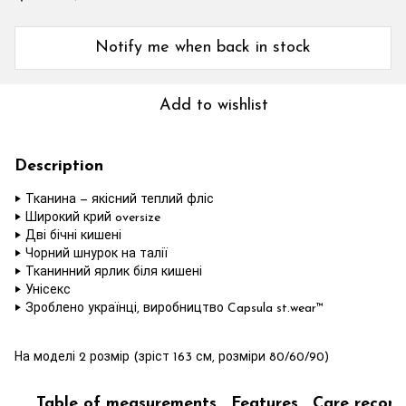
Notify me when back in stock
Add to wishlist
Description
‣ Тканина — якісний теплий фліс
‣ Широкий крий oversize
‣ Дві бічні кишені
‣ Чорний шнурок на талії
‣ Тканинний ярлик біля кишені
‣ Унісекс
‣ Зроблено українці, виробництво Capsula st.wear™
На моделі 2 розмір (зріст 163 см, розміри 80/60/90)
Table of measurements
Features
Care recom