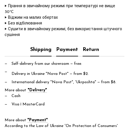
‣ Прання в звичайному режимі при температурі не вище
30°C
‣ Віджим на малих обертах
‣ Без відбілювання
‣ Сушити в звичайному режимі, без використання штучного
сушіння
Shipping
Payment
Return
Self-delivery from our showroom
— free.
Delivery in Ukraine "Nova Post"
— from $2.
International delivery "Nova Post", 'Ukrposhta"
— from $8.
More about
"Delivery"
Cash
Visa і MasterCard
More about
"Payment"
According to the Law of Ukraine “On Protection of Consumers'