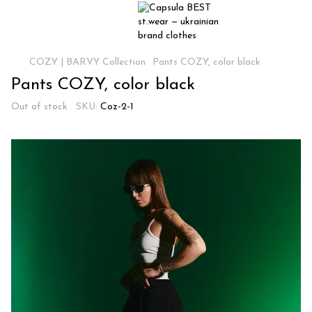
COZY | BARVY Collection
Pants COZY, color black
Pants COZY, color black
Out of stock
SKU:
Coz-2-1