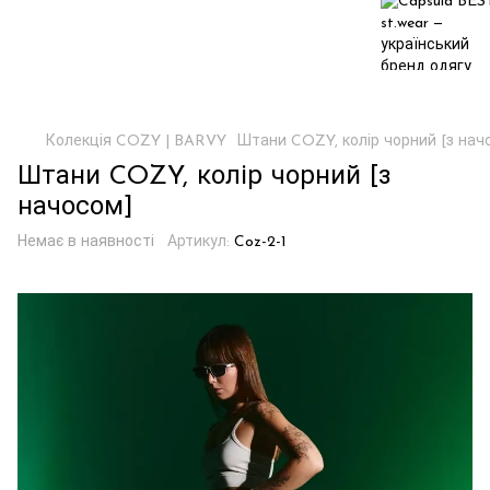
Колекція COZY | BARVY
Штани COZY, колір чорний [з нач
Штани COZY, колір чорний [з
начосом]
Немає в наявності
Артикул:
Coz-2-1