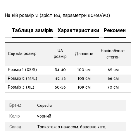
На ній розмір 2 (зріст 163, параметри 80/60/90)
Таблиця замірів
Характеристики
Рекоменда
UA
Напівобхват
Capsula розмір
Довжина
розмір
стегон
Розмір 1 (XS/S)
34-40
100 см
62 см
Розмір 2 (M/L)
42-48
105 см
66 см
Розмір 3 (XL)
50-56
109 см
70 см
Бренд
Capsula
Колір
чорний
Склад
Трикотаж з начосом: бавовна 70%,