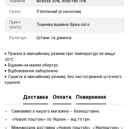
тканини
віскоза 20%, еластан 10%
Сезон
Утеплений [з начосом]
Принт
Тканева вшивна бірка-лого
(лого)
Категорії
Штани та джинси
‣ Прання в звичайному режимі при температурі не вище
30°C
‣ Віджим на малих обертах
‣ Відбілювання заборонено
‣ Сушити в звичайному режимі, без застосування штучного
сушіння
Доставка
Оплата
Повернення
Самовивіз з нашого магазину — безкоштовно.
«Новою поштою» по Україні — від 75 грн.
Міжнародна доставка «Новою поштою», «Укрпоштою» —