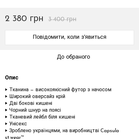
2 380 грн
3 400 грн
Повідомити, коли з'явиться
До обраного
Опис
‣ Тканина — високоякісний футор з начосом
‣ Широкий оверсайз крій
‣ Дві бокові кишені
‣ Чорний шнур на поясі
‣ Тканевий лейбл біля кишені
‣ Унісекс
‣ Зроблено українцями, на виробництві Capsula
st.wear™