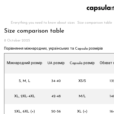
Everything you need to know about sizes
Size comparison table
Size comparison table
8 October 2025
Порівняння міжнародних, українських та Capsula розмірів
Міжнародний розмір
UA розмір
Capsula розмір
Обхват 
S, M, L
34-40
XS/S
13
XL, 2XL-4XL
42-48
M/L
14
5XL, 6XL (+)
50-56
XL (+)
16