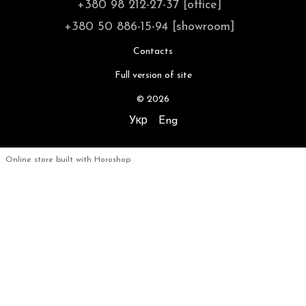
+380 98 212-27-37 [office]
+380 50 886-15-94 [showroom]
Contacts
Full version of site
© 2026
Укр
Eng
Online store built with Horoshop