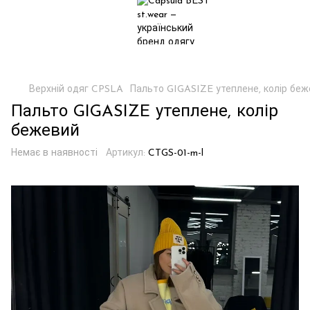
Верхній одяг CPSLA
Пальто GIGASIZE утеплене, колір бе
Пальто GIGASIZE утеплене, колір
бежевий
Немає в наявності
Артикул:
CTGS-01-m-l