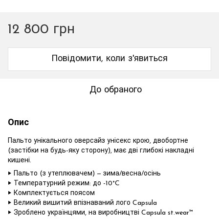
12 800 грн
Повідомити, коли з'явиться
До обраного
Опис
Пальто унікального оверсайз унісекс крою, двобортне
(застібки на будь-яку сторону), має дві глибокі накладні
кишені.
‣ Пальто (з утеплювачем) — зима/весна/осінь
‣ Температурний режим: до -10°C
‣ Комплектується поясом
‣ Великий вишитий впізнаваний лого Capsula
‣ Зроблено українцями, на виробництві Capsula st.wear™