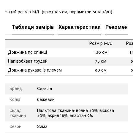
На ній розмір M/L (зріст 163 см, параметри 80/60/90)
Таблиця замірів
Характеристики
Рекоменда
Розмір M/L
Роз
Довжина по спинці
130 см
1
Напівобхват грудей
75 см
8
Довжина рукава із плечем
80 см
8
Бренд
Capsula
Колір
бежевий
Склад
Пальтова тканина: вовна 40%; віскоза
тканини
40%; акрил 18%; еластан 2%
Сезон
Зима