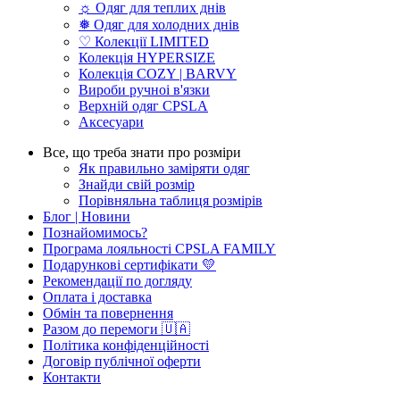
☼ Одяг для теплих днів
❅ Одяг для холодних днів
♡ Колекції LIMITED
Колекція HYPERSIZE
Колекція COZY | BARVY
Вироби ручноі в'язки
Верхній одяг CPSLA
Аксесуари
Все, що треба знати про розміри
Як правильно заміряти одяг
Знайди свій розмір
Порівняльна таблиця розмірів
Блог | Новини
Познайомимось?
Програма лояльності CPSLA FAMILY
Подарункові сертифікати 💛
Рекомендації по догляду
Оплата і доставка
Обмін та повернення
Разом до перемоги 🇺🇦
Політика конфіденційності
Договір публічної оферти
Контакти