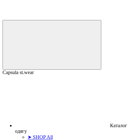
Capsula st.wear
Каталог
одягу
➤ SHOP All