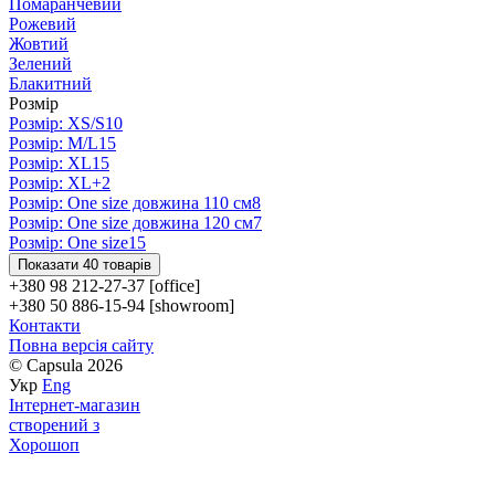
Помаранчевий
Рожевий
Жовтий
Зелений
Блакитний
Розмір
Розмір: XS/S
10
Розмір: M/L
15
Розмір: XL
15
Розмір: XL+
2
Розмір: One size довжина 110 см
8
Розмір: One size довжина 120 см
7
Розмір: One size
15
Показати 40 товарів
+380 98 212-27-37 [office]
+380 50 886-15-94 [showroom]
Контакти
Повна версія сайту
© Capsula 2026
Укр
Eng
Інтернет-магазин
створений з
Хорошоп