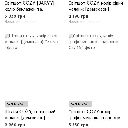
Світшот COZY |BARVY|,
Світшот COZY, колір сірий
колір баклажан та
меланж [демісезон]
гірчичний
3 030 грн
2 190 грн
Немає в наявності
Немає в наявності
SOLD OUT
SOLD OUT
Штани COZY, колір сірий
Світшот COZY, колір
меланж [демісезон]
графіт меланж з начосом
2 260 грн
3 550 грн