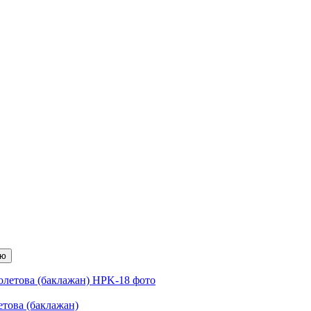
ою
етова (баклажан)