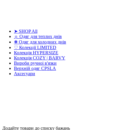
➤ SHOP All
☼ Одяг для теплих днів
❅ Одяг для холодних днів
♡ Колекції LIMITED
Колекція HYPERSIZE
Колекція COZY | BARVY
Вироби ручноі в'язки
Верхній одяг CPSLA
Аксесуари
Додайте товари до списку бажань