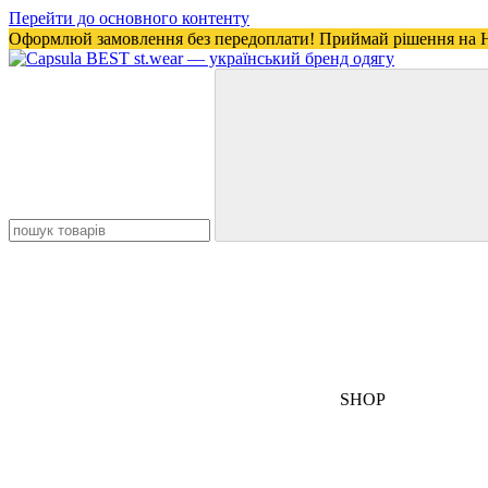
Перейти до основного контенту
Оформлюй замовлення без передоплати! Приймай рішення на 
SHOP