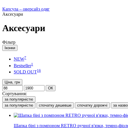
Капсула – оверсайз одяг
Аксесуари
Аксесуари
Фільтр
Іконки
7
NEW
1
Bestseller
16
SOLD OUT
Ціна, грн
ОК
Сортування:
за популярністю
за популярністю
спочатку дешевше
спочатку дорожчі
за назв
NEW
Шапка біні з помпоном RETRO ручної в'язки, темно-фіол