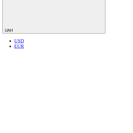
UAH
USD
EUR