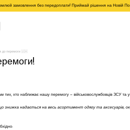
млюй замовлення без передоплати! Приймай рішення на Новій По
 до перемоги 🇺🇦
еремоги!
м тих, хто наближає нашу перемогу — військовослужбовців ЗСУ та 
що знижка надається на весь асортимент одягу та аксесуарів, ок
бхідно: