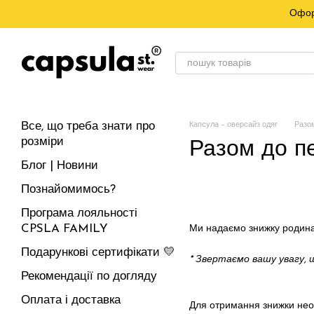
Перейти до основного контенту
Офор
Все, що треба знати про
Капсула – оверсайз одяг
Разом
розміри
Разом до п
Блог | Новини
Познайомимось?
Програма лояльності
CPSLA FAMILY
Ми надаємо знижку родина
Подарункові сертифікати 💛
* Звертаємо вашу увагу, 
Рекомендації по догляду
Оплата і доставка
Для отримання знижки нео