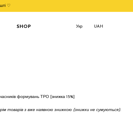
шті ♡
SHOP
Укр
UAH
учасників формувань ТРО [знижка 15%]
рім товарів з вже наявною знижкою (знижки не сумуються).