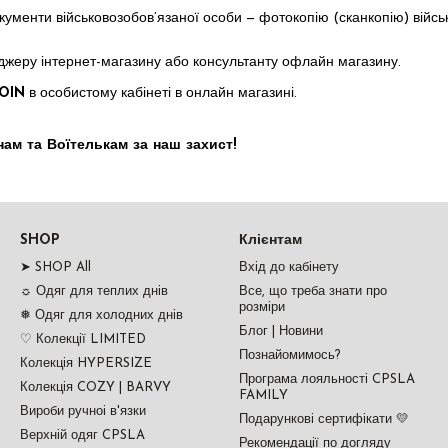
окументи військовозобов’язаної особи — фотокопію (сканкопію) війсь
джеру інтернет-магазину або консультанту офлайн магазину.
OIN
в особистому кабінеті в онлайн магазині.
ам та Воїтелькам за наш захист!
SHOP
Клієнтам
➤ SHOP All
Вхід до кабінету
☼ Одяг для теплих днів
Все, що треба знати про
розміри
❅ Одяг для холодних днів
Блог | Новини
♡ Колекції LIMITED
Познайомимось?
Колекція HYPERSIZE
Програма лояльності CPSLA
Колекція COZY | BARVY
FAMILY
Вироби ручноі в'язки
Подарункові сертифікати 💛
Верхній одяг CPSLA
Рекомендації по догляду