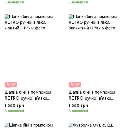
(баклажан)
В наявності
В наявності
NEW
NEW
Шапка біні з помпоном
Шапка біні з помпоном
RETRO ручної в'язки,
RETRO ручної в'язки,
жовтий
блакитний
1 580 грн
1 580 грн
В наявності
В наявності