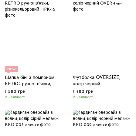
NEW
Шапка біні з помпоном
Футболка OVERSIZE,
RETRO ручної в'язки,
колір чорний
різнокольоровий
1 580 грн
1 480 грн
В наявності
В наявності