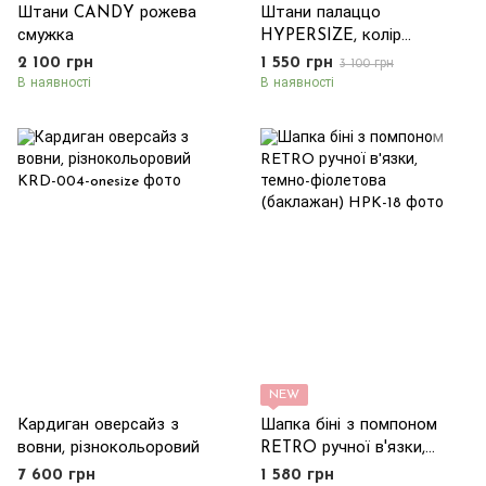
Штани CANDY рожева
Штани палаццо
смужка
HYPERSIZE, колір
помаранчевий
2 100 грн
1 550 грн
3 100 грн
В наявності
В наявності
NEW
Кардиган оверсайз з
Шапка біні з помпоном
вовни, різнокольоровий
RETRO ручної в'язки,
темно-фіолетова
7 600 грн
1 580 грн