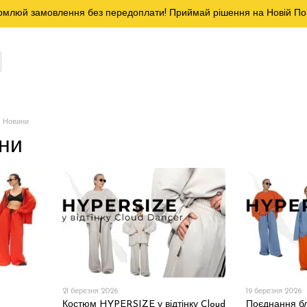
млюй замовлення без передоплати! Приймай рішення на Новій По
| Новини
ини
21 березня 2026
19 березня 2026
Костюм HYPERSIZE у відтінку Cloud
Поєднання бл