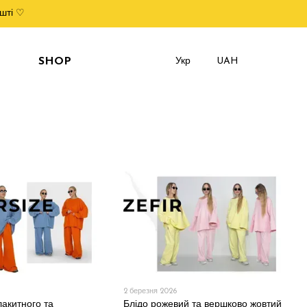
шті ♡
SHOP
Укр
UAH
2 березня 2026
акитного та
Блідо рожевий та вершково жовтий