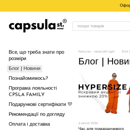
Перейти до основного контенту
Офор
Все, що треба знати про
Капсула – оверсайз одяг
Блог 
розміри
Блог | Нов
Блог | Новини
Познайомимось?
Програма лояльності
CPSLA FAMILY
Подарункові сертифікати 💛
Рекомендації по догляду
6 квітня 2026
Оплата і доставка
Час для помаранчевого