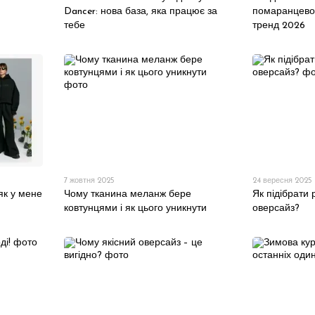
Dancer: нова база, яка працює за
помаранцевог
тебе
тренд 2026
7 жовтня 2025
24 вересня 2025
як у мене
Чому тканина меланж бере
Як підібрати 
ковтунцями і як цього уникнути
оверсайз?