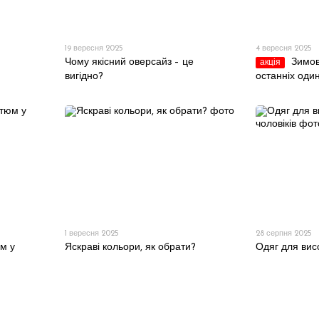
19 вересня 2025
4 вересня 2025
Чому якісний оверсайз – це
Зимов
акція
вигідно?
останніх оди
1 вересня 2025
28 серпня 2025
м у
Яскраві кольори, як обрати?
Одяг для висо