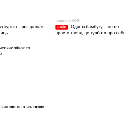
4 вересня 2025
а куртка – розпродаж
Одяг із бамбуку — це не
акція
ниць
просто тренд, це турбота про себе
ких жінок та чоловіків