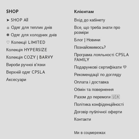
SHOP
Клієнтам
➤ SHOP All
Вхід до кабінету
☼ Одяг для теплих днів
Все, що треба знати про
розміри
❅ Одяг для холодних днів
Блог | Новини
♡ Колекції LIMITED
Познайомимось?
Колекція HYPERSIZE
Програма лояльності CPSLA
Колекція COZY | BARVY
FAMILY
Вироби ручноі в'язки
Подарункові сертифікати 💛
Верхній одяг CPSLA
Рекомендації по догляду
Аксесуари
Оплата і доставка
Обмін та повернення
Разом до перемоги 🇺🇦
Політика конфіденційності
Договір публічної оферти
Контакти
Ми в соцмережах