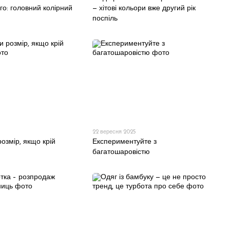
о: головний колірний
— хітові кольори вже другий рік
поспіль
22 вересня 2025
розмір, якщо крій
Експериментуйте з
багатошаровістю