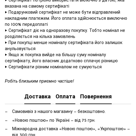
‣ Сертифікат потрібно використати включно з датою, яка
вказана на самому сертифікаті
‣ Подарунковий сертифікат не може бути відправлений
накладним платежем. Його оплата здійснюється виключно
по 100% передоплаті
‣ Сертифікат діє на одноразову покупку. Тобто номінал не
розділяється на кілька замовлень
‣ При покупці менше номіналу сертифіката його залишок
анульовується
‣ Якщо ж покупка вийде на більшу суму номіналу
сертифікату, його власник додатково сплачує різницю
‣ Сертифікати різним номіналом не сумуються
Робіть близьким приємно частіше!
Доставка
Оплата
Повернення
Самовивіз з нашого магазину — безкоштовно.
«Новою поштою» по Україні — від 75 грн.
Міжнародна доставка «Новою поштою», «Укрпоштою» —
від 300 грн.