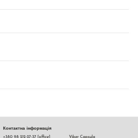
Контактна інформація
+380 98 212-27-37 [office]
Viber Capsula