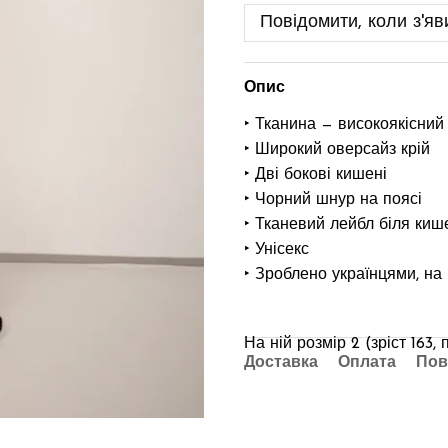
Повідомити, коли з'яв
Опис
‣ Тканина — високоякісний
‣ Широкий оверсайз крій
‣ Дві бокові кишені
‣ Чорний шнур на поясі
‣ Тканевий лейбл біля киш
‣ Унісекс
‣ Зроблено українцями, на
На ній розмір 2 (зріст 163
Доставка
Оплата
Пов