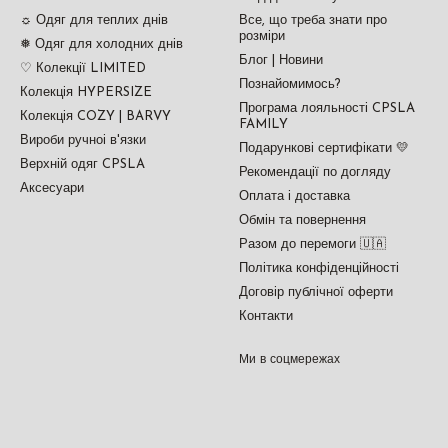
☼ Одяг для теплих днів
Все, що треба знати про
розміри
❅ Одяг для холодних днів
Блог | Новини
♡ Колекції LIMITED
Познайомимось?
Колекція HYPERSIZE
Програма лояльності CPSLA
Колекція COZY | BARVY
FAMILY
Вироби ручноі в'язки
Подарункові сертифікати 💛
Верхній одяг CPSLA
Рекомендації по догляду
Аксесуари
Оплата і доставка
Обмін та повернення
Разом до перемоги 🇺🇦
Політика конфіденційності
Договір публічної оферти
Контакти
Ми в соцмережах