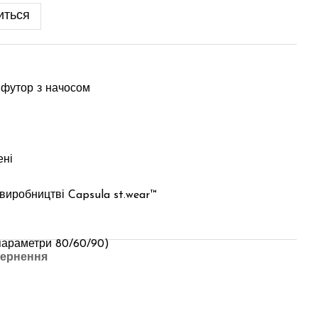
иться
 футор з начосом
ені
 виробництві Capsula st.wear™
, параметри 80/60/90)
ернення