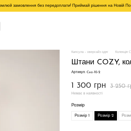
млюй замовлення без передоплати! Приймай рішення на Новій По
Капсула – оверсайз одяг
Колекція 
Штани COZY, ко
Артикул: Coz-10-2
1 300 грн
3 250 г
Немає в наявності
Розмір
Розмір 1
Розмір 2
Розм