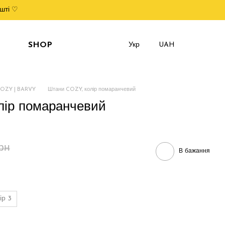
шті ♡
SHOP
Укр
UAH
COZY | BARVY
Штани COZY, колір помаранчевий
лір помаранчевий
рн
В бажання
ір 3