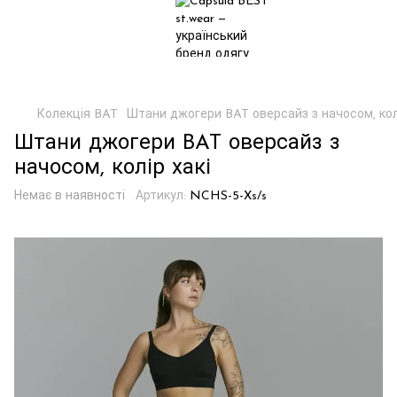
Колекція BAT
Штани джогери BAT оверсайз з начосом, колі
Штани джогери BAT оверсайз з
начосом, колір хакі
Немає в наявності
Артикул:
NCHS-5-Xs/s