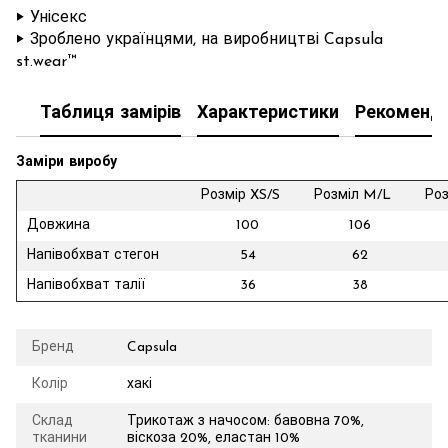
‣ Унісекс
‣ Зроблено українцями, на виробництві Capsula
st.wear™
Таблиця замірів
Характеристики
Рекоменда
Заміри виробу
Розмір XS/S
Розміл M/L
Роз
Довжина
100
106
Напівобхват стегон
54
62
Напівобхват талії
36
38
Бренд
Capsula
Колір
хакі
Склад
Трикотаж з начосом: бавовна 70%,
тканини
віскоза 20%, еластан 10%