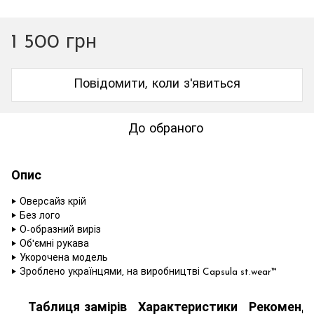
1 500 грн
Повідомити, коли з'явиться
До обраного
Опис
‣ Оверсайз крій
‣ Без лого
‣ О-образний виріз
‣ Об'ємні рукава
‣ Укорочена модель
‣ Зроблено українцями, на виробництві Capsula st.wear™
Таблиця замірів
Характеристики
Рекоменда