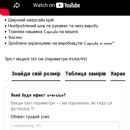
‣ Широкий оверсайз крій
‣ Необроблений шов по рукавах та низу виробу
‣ Тканева нашивка Capsula на кишені
‣ Унісекс
‣ Зроблено українцями, на виробництві Capsula st.wear™
Зріст моделі 165 см (параметри 92/68/92)
Знайди свій розмір
Таблиця замірів
Характ
Який буде ефект oversize?
Введи свої параметри — і ми підкажемо, як сяде ця
футболка 💛
Обхват грудей (см):