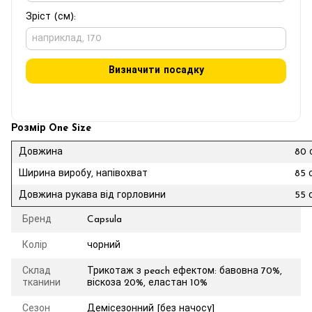
Зріст (см):
Визначити посадку
Розмір One Size
Довжина
80 
Ширина виробу, напівохват
85 
Довжина рукава від горловини
55 
Бренд
Capsula
Колір
чорний
Склад
Трикотаж з peach ефектом: бавовна 70%,
тканини
віскоза 20%, еластан 10%
Сезон
Демісезонний [без начосу]