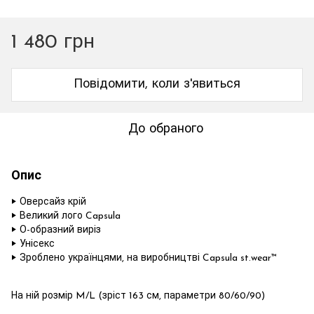
1 480 грн
Повідомити, коли з'явиться
До обраного
Опис
‣ Оверсайз крій
‣ Великий лого Capsula
‣ О-образний виріз
‣ Унісекс
‣ Зроблено українцями, на виробництві Capsula st.wear™
На ній розмір M/L (зріст 163 см, параметри 80/60/90)