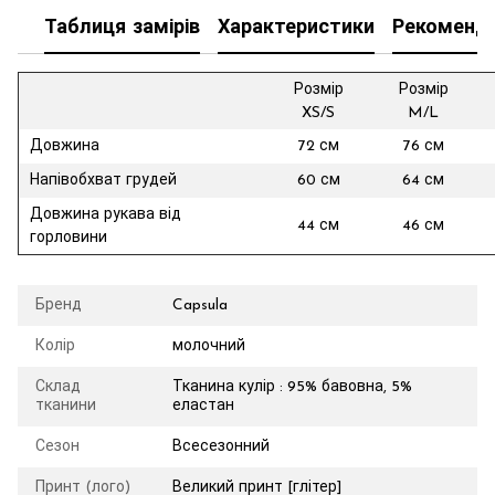
Таблиця замірів
Характеристики
Рекоменда
Розмір
Розмір
XS/S
M/L
Довжина
72 см
76 см
Напівобхват грудей
60 см
64 см
Довжина рукава від
44 см
46 см
горловини
Бренд
Capsula
Колір
молочний
Склад
Тканина кулір : 95% бавовна, 5%
тканини
еластан
Сезон
Всесезонний
Принт (лого)
Великий принт [глітер]