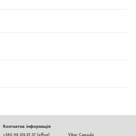
Контактна інформація
+380 98 212-27-37 [office]
Viber Capsula