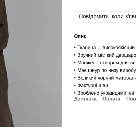
Повідомити, коли з'яв
Опис
‣ Тканина — високоякісний
‣ Зручний місткий двошар
‣ Манжет з отвором для ве
‣ Має шнур по низу вироб
‣ Великий чорний матован
‣ Фактурні шви
‣ Зроблено українцями, на
Доставка
Оплата
Пов