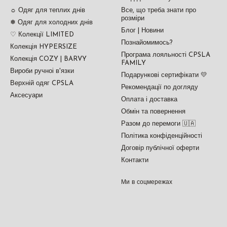
☼ Одяг для теплих днів
Все, що треба знати про
розміри
❅ Одяг для холодних днів
Блог | Новини
♡ Колекції LIMITED
Познайомимось?
Колекція HYPERSIZE
Програма лояльності CPSLA
Колекція COZY | BARVY
FAMILY
Вироби ручноі в'язки
Подарункові сертифікати 💛
Верхній одяг CPSLA
Рекомендації по догляду
Аксесуари
Оплата і доставка
Обмін та повернення
Разом до перемоги 🇺🇦
Політика конфіденційності
Договір публічної оферти
Контакти
Ми в соцмережах