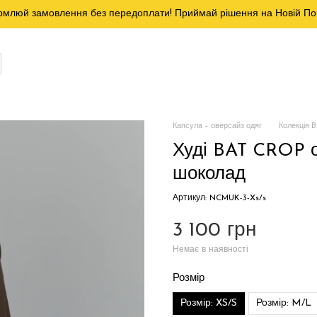
млюй замовлення без передоплати! Приймай рішення на Новій По
Капсула – оверсайз одяг
Колекція 
Худі BAT CROP о
шоколад
Артикул: NCMUK-3-Xs/s
3 100 грн
Немає в наявності
Розмір
Розмір: XS/S
Розмір: M/L