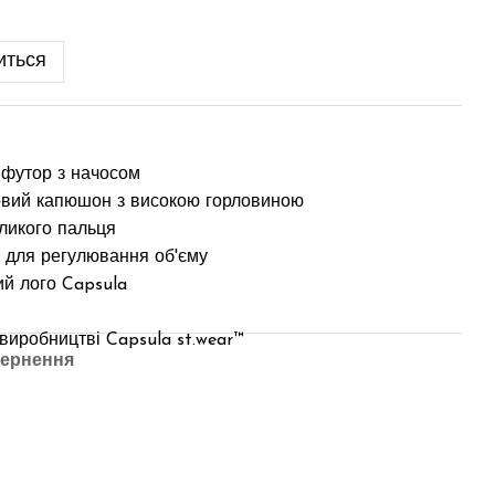
иться
 футор з начосом
овий капюшон з високою горловиною
ликого пальця
у для регулювання об'єму
ий лого Capsula
 виробництві Capsula st.wear™
ернення