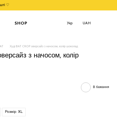
шті ♡
SHOP
Укр
UAH
BAT
Худі BAT CROP оверсайз з начосом, колір шоколад
версайз з начосом, колір
В бажання
Розмір: XL