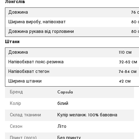
Лонгслів
Довжина
76 
Ширина виробу, напівохват
80 
Довжина рукава від горловини
80 
Штани
Довжина
110 см
Напівобхват пояс-резинка
32-62 см
Напівобхват стегон
74-84 см
Ширина штанки
42 см
Бренд
Capsula
Колір
білий
Склад тканини
Кулір меланж: 100% бавовна
Сезон
Літо
Принт (лого)
Без принту