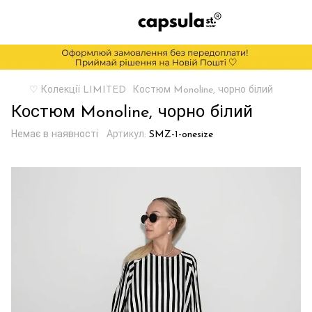
♡ Колекції LIMITED
Костюм Monoline, чорно білий
Костюм Monoline, чорно білий
Немає в наявності
Артикул:
SMZ-1-onesize