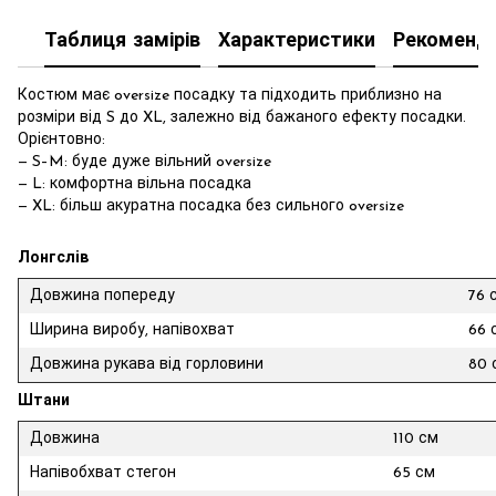
Таблиця замірів
Характеристики
Рекоменда
Костюм має oversize посадку та підходить приблизно на
розміри від S до XL, залежно від бажаного ефекту посадки.
Орієнтовно:
— S–M: буде дуже вільний oversize
— L: комфортна вільна посадка
— XL: більш акуратна посадка без сильного oversize
Лонгслів
Довжина попереду
76 
Ширина виробу, напівохват
66 
Довжина рукава від горловини
80 
Штани
Довжина
110 см
Напівобхват стегон
65 см