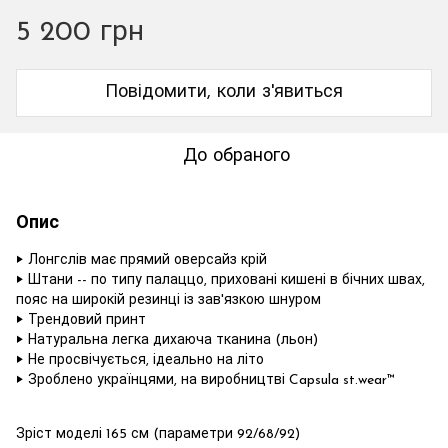
5 200 грн
Повідомити, коли з'явиться
До обраного
Опис
‣ Лонгслів має прямий оверсайз крій
‣ Ш
тани --
по типу палаццо, приховані кишені в бічних швах,
пояс на широкій резинці із зав'язкою шнуром
‣ Трендовий принт
‣ Натуральна легка дихаюча тканина (льон)
‣ Не просвічується, ідеально на літо
‣ Зроблено українцями, на виробництві Capsula st.wear™
Зріст моделі 165 см (параметри 92/68/92)