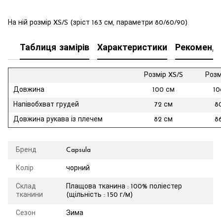
На ній розмір XS/S (зріст 163 см, параметри 80/60/90)
Таблиця замірів
Характеристики
Рекоменда
Розмір XS/S
Розм
Довжина
100 см
10
Напівобхват грудей
72 см
8
Довжина рукава із плечем
82 см
8
Бренд
Capsula
Колір
чорний
Склад
Плащова тканина : 100% поліестер
тканини
(щільність : 150 г/м)
Сезон
Зима