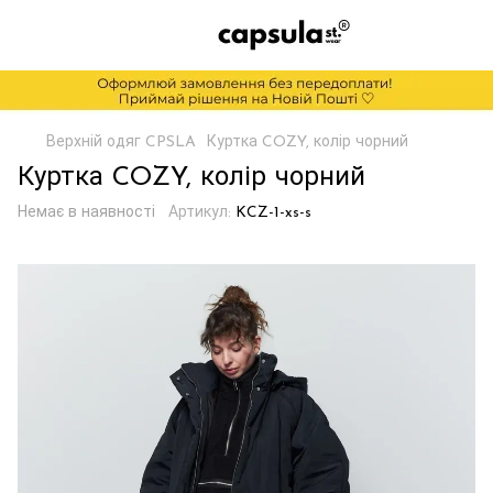
Верхній одяг CPSLA
Куртка COZY, колір чорний
Куртка COZY, колір чорний
Немає в наявності
Артикул:
KCZ-1-xs-s