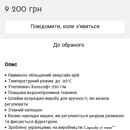
9 200 грн
Повідомити, коли з'явиться
До обраного
Опис
‣ Навмисно збільшений оверсайз крій
‣ Температурний режим: до -20°C
‣ Утеплювач Холософт 250 г/м
‣ Плащова водонепроникна тканина
‣ Шлейки всередині виробу для зручності, які можна
регулювати
‣ З'ємний капюшон
‣ Великі накладні кишені, які регулюються шнуром резинкою
та фіксуються фурнітурою
‣ Зроблено українцями, на виробництві Capsula st.wear™