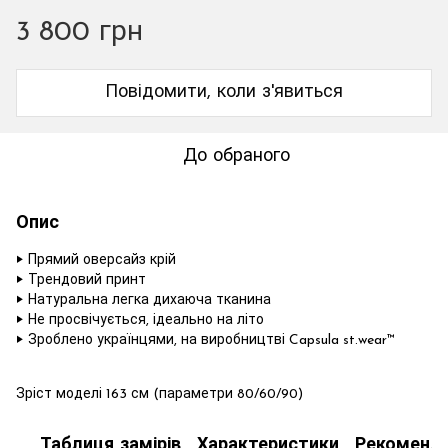
3 800 грн
Повідомити, коли з'явиться
До обраного
Опис
‣ Прямий оверсайз крій
‣ Трендовий принт
‣ Натуральна легка дихаюча тканина
‣ Не просвічується, ідеально на літо
‣ Зроблено українцями, на виробництві Capsula st.wear™
Зріст моделі 163 см (параметри 80/60/90)
Таблиця замірів
Характеристики
Рекоменда