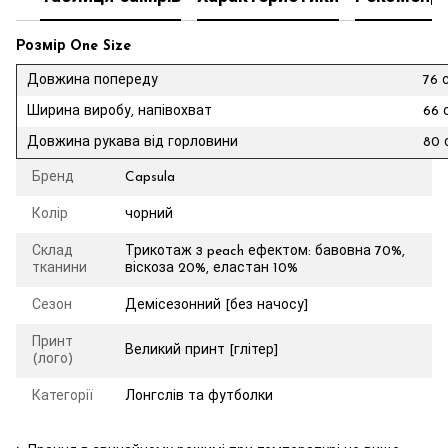
Розмір One Size
Довжина попереду
76 
Ширина виробу, напівохват
66 
Довжина рукава від горловини
80 
Бренд
Capsula
Колір
чорний
Склад
Трикотаж з peach ефектом: бавовна 70%,
тканини
віскоза 20%, еластан 10%
Сезон
Демісезонний [без начосу]
Принт
Великий принт [глітер]
(лого)
Категорії
Лонгслів та футболки