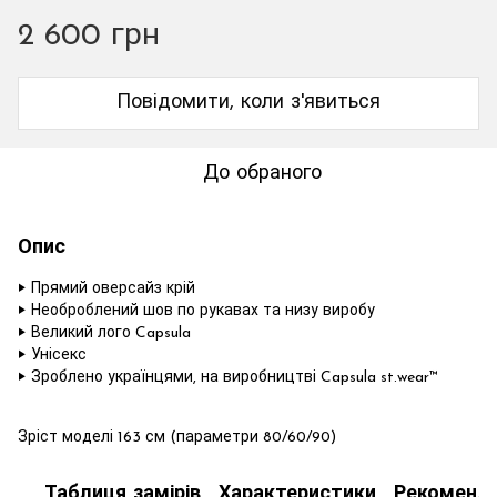
2 600 грн
Повідомити, коли з'явиться
До обраного
Опис
‣ Прямий оверсайз крій
‣ Необроблений шов по рукавах та низу виробу
‣ Великий лого Capsula
‣ Унісекс
‣ Зроблено українцями, на виробництві Capsula st.wear™
Зріст моделі 163 см (параметри 80/60/90)
Таблиця замірів
Характеристики
Рекоменда