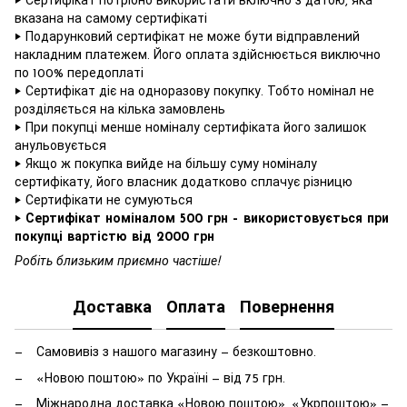
‣ Сертифікат потрібно використати включно з датою, яка
вказана на самому сертифікаті
‣ Подарунковий сертифікат не може бути відправлений
накладним платежем. Його оплата здійснюється виключно
по 100% передоплаті
‣ Сертифікат діє на одноразову покупку. Тобто номінал не
розділяється на кілька замовлень
‣ При покупці менше номіналу сертифіката його залишок
анульовується
‣ Якщо ж покупка вийде на більшу суму номіналу
сертифікату, його власник додатково сплачує різницю
‣ Сертифікати не сумуються
‣
Сертифікат номіналом 500 грн – використовується при
покупці вартістю від 2000 грн
Робіть близьким приємно частіше!
Доставка
Оплата
Повернення
Самовивіз з нашого магазину — безкоштовно.
«Новою поштою» по Україні — від 75 грн.
Міжнародна доставка «Новою поштою», «Укрпоштою» —