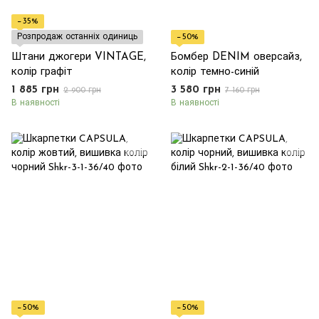
−35%
Розпродаж останніх одиниць
−50%
Штани джогери VINTAGE,
Бомбер DENIM оверсайз,
колір графіт
колір темно-синій
1 885 грн
3 580 грн
2 900 грн
7 160 грн
В наявності
В наявності
−50%
−50%