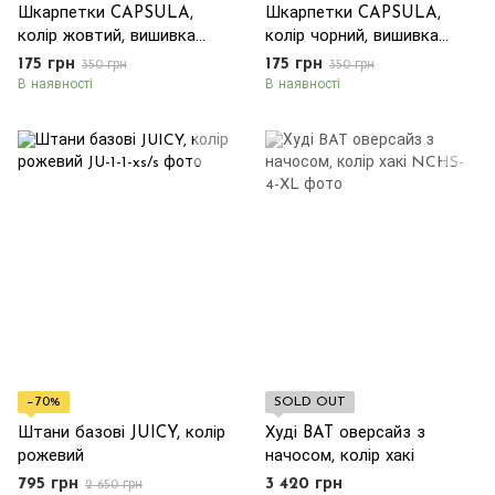
Шкарпетки CAPSULA,
Шкарпетки CAPSULA,
колір жовтий, вишивка
колір чорний, вишивка
колір чорний
колір білий
175 грн
175 грн
350 грн
350 грн
В наявності
В наявності
−70%
SOLD OUT
Штани базові JUICY, колір
Худі BAT оверсайз з
рожевий
начосом, колір хакі
795 грн
3 420 грн
2 650 грн