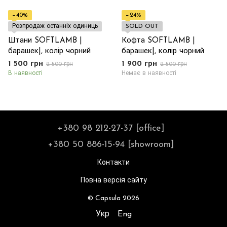
−40%
−24%
Розпродаж останніх одиниць
SOLD OUT
Штани SOFTLAMB |
Кофта SOFTLAMB |
барашек|, колір чорний
барашек|, колір чорний
1 500 грн
1 900 грн
2 500 грн
2 500 грн
В наявності
Немає в наявності
+380 98 212-27-37 [office]
+380 50 886-15-94 [showroom]
Контакти
Повна версія сайту
© Capsula 2026
Укр
Eng