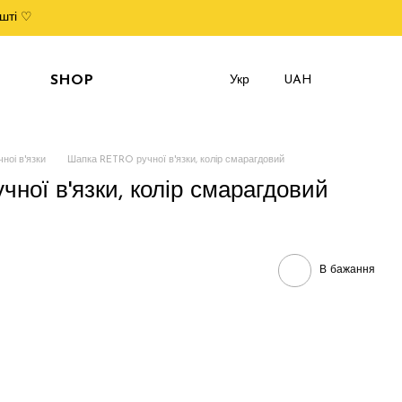
шті ♡
SHOP
Укр
UAH
ноі в'язки
Шапка RETRO ручної в'язки, колір смарагдовий
ної в'язки, колір смарагдовий
В бажання