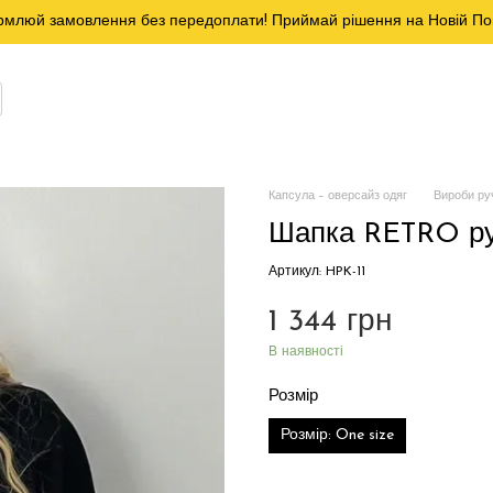
млюй замовлення без передоплати! Приймай рішення на Новій По
Капсула – оверсайз одяг
Вироби руч
Шапка RETRO руч
Артикул: HPK-11
1 344 грн
В наявності
Розмір
Розмір: One size