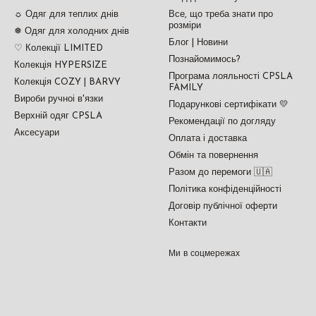
☼ Одяг для теплих днів
Все, що треба знати про
розміри
❅ Одяг для холодних днів
Блог | Новини
♡ Колекції LIMITED
Познайомимось?
Колекція HYPERSIZE
Програма лояльності CPSLA
Колекція COZY | BARVY
FAMILY
Вироби ручноі в'язки
Подарункові сертифікати 💛
Верхній одяг CPSLA
Рекомендації по догляду
Аксесуари
Оплата і доставка
Обмін та повернення
Разом до перемоги 🇺🇦
Політика конфіденційності
Договір публічної оферти
Контакти
Ми в соцмережах