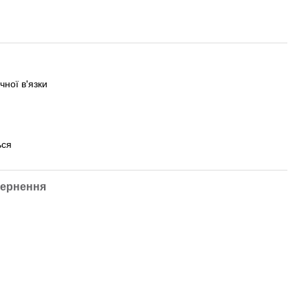
чної в'язки
ься
ернення