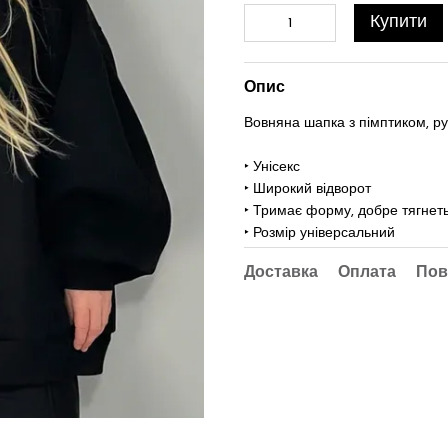
Купити
Опис
Вовняна шапка з пімптиком, ру
‣ Унісекс
‣ Широкий відворот
‣
Тримає форму, добре тягнет
‣
Розмір універсальний
Доставка
Оплата
Пов