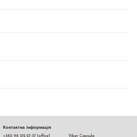
Контактна інформація
+380 98 212-27-37 [office]
Viber Capsula