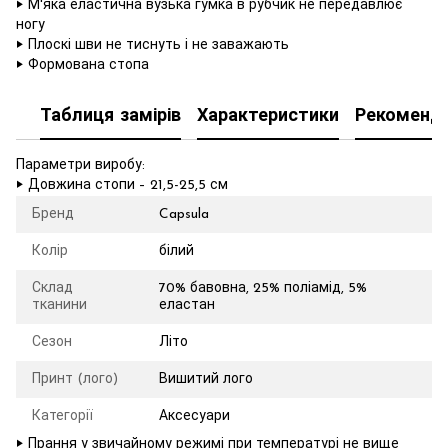
‣ М'яка еластична вузька гумка в рубчик не передавлює
ногу
‣ Плоскі шви не тиснуть і не заважають
‣ Формована стопа
Таблиця замірів
Характеристики
Рекоменда
Параметри виробу:
‣ Довжина стопи – 21,5-25,5 см
Бренд
Capsula
Колір
білий
Склад
70% бавовна, 25% поліамід, 5%
тканини
еластан
Сезон
Літо
Принт (лого)
Вишитий лого
Категорії
Аксесуари
‣ Прання у звичайному режимі при температурі не вище