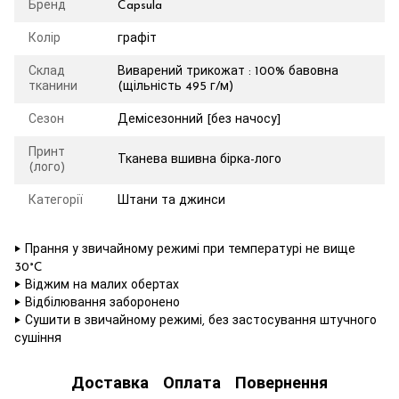
Бренд
Capsula
Колір
графіт
Склад
Виварений трикожат : 100% бавовна
тканини
(щільність 495 г/м)
Сезон
Демісезонний [без начосу]
Принт
Тканева вшивна бірка-лого
(лого)
Категорії
Штани та джинси
‣ Прання у звичайному режимі при температурі не вище
30°C
‣ Віджим на малих обертах
‣ Відбілювання заборонено
‣ Сушити в звичайному режимі, без застосування штучного
сушіння
Доставка
Оплата
Повернення