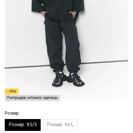
−35%
Розпродаж останніх одиниць
Розмір
Розмір: XS/S
Розмір: M/L