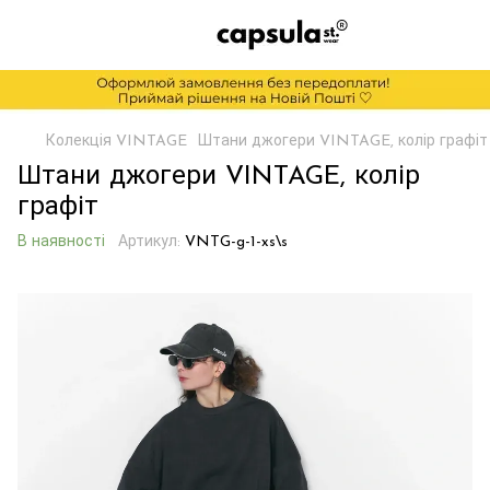
Колекція VINTAGE
Штани джогери VINTAGE, колір графіт
Штани джогери VINTAGE, колір
графіт
В наявності
Артикул:
VNTG-g-1-xs\s