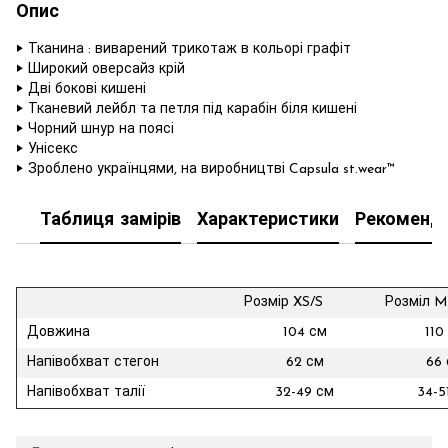
Опис
‣ Тканина : виварений трикотаж в кольорі графіт
‣ Широкий оверсайз крій
‣ Дві бокові кишені
‣ Тканевий лейбл та петля під карабін біля кишені
‣ Чорний шнур на поясі
‣ Унісекс
‣ Зроблено українцями, на виробництві Capsula st.wear™
Таблиця замірів
Характеристики
Рекоменда
Розмір XS/S
Розміл M
Довжина
104 см
110
Напівобхват стегон
62 см
66
Напівобхват талії
32-49 см
34-5