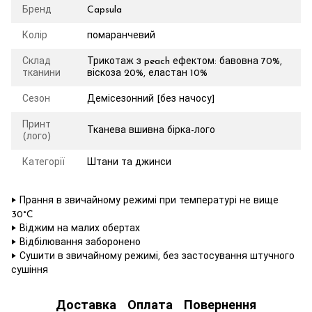
Бренд
Capsula
Колір
помаранчевий
Склад
Трикотаж з peach ефектом: бавовна 70%,
тканини
віскоза 20%, еластан 10%
Сезон
Демісезонний [без начосу]
Принт
Тканева вшивна бірка-лого
(лого)
Категорії
Штани та джинси
‣ Прання в звичайному режимі при температурі не вище
30°C
‣ Віджим на малих обертах
‣ Відбілювання заборонено
‣ Сушити в звичайному режимі, без застосування штучного
сушіння
Доставка
Оплата
Повернення