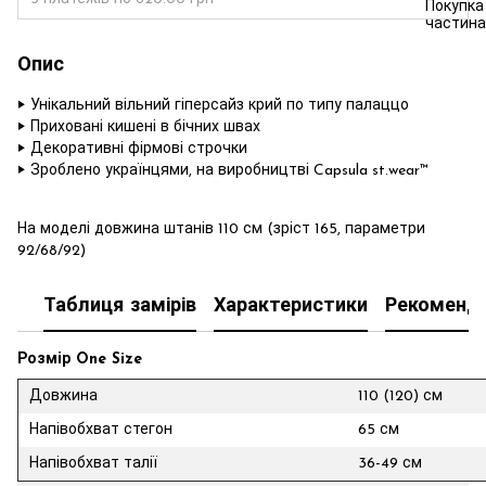
Опис
‣ Унікальний вільний гіперсайз крий по типу палаццо
‣ Приховані кишені в бічних швах
‣ Декоративні фірмові строчки
‣ Зроблено українцями, на виробництві Capsula st.wear™
На моделі довжина штанів 110 см (зріст 165, параметри
92/68/92)
Таблиця замірів
Характеристики
Рекоменда
Розмір One Size
Довжина
110 (120) см
Напівобхват стегон
65 см
Напівобхват талії
36-49 см