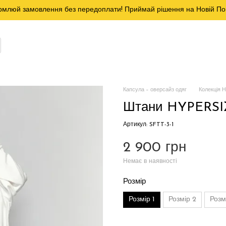
млюй замовлення без передоплати! Приймай рішення на Новій По
Капсула – оверсайз одяг
Колекція 
Штани HYPERSIZ
Артикул: SFTT-3-1
2 900 грн
Немає в наявності
Розмір
Розмір 1
Розмір 2
Розм