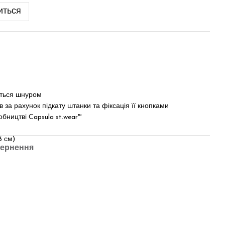
иться
ується шнуром
 за рахунок підкату штанки та фіксація її кнопками
бництві Capsula st.wear™
3 см)
ернення