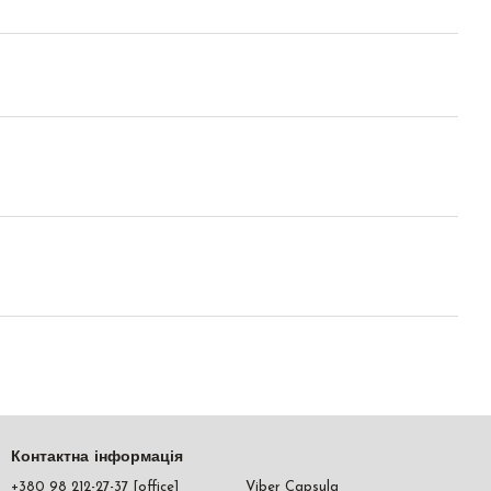
Контактна інформація
+380 98 212-27-37 [office]
Viber Capsula