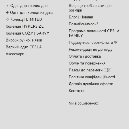
☼ Одяг для теплих днів
Все, що треба знати про
розміри
❅ Одяг для холодних днів
Блог | Новини
♡ Колекції LIMITED
Познайомимось?
Колекція HYPERSIZE
Програма лояльності CPSLA
Колекція COZY | BARVY
FAMILY
Вироби ручноі в'язки
Подарункові сертифікати 💛
Верхній одяг CPSLA
Рекомендації по догляду
Аксесуари
Оплата і доставка
Обмін та повернення
Разом до перемоги 🇺🇦
Політика конфіденційності
Договір публічної оферти
Контакти
Ми в соцмережах