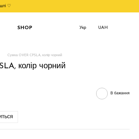
шті ♡
SHOP
Укр
UAH
Сумка OVER CPSLA, колір чорний
LA, колір чорний
В бажання
иться