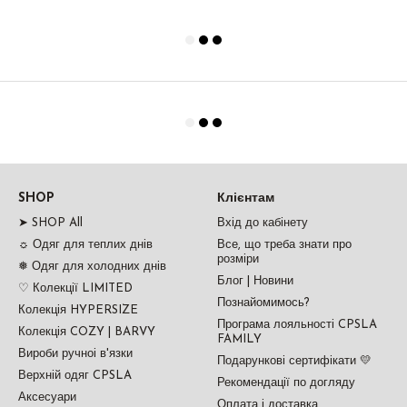
SHOP
Клієнтам
➤ SHOP All
Вхід до кабінету
☼ Одяг для теплих днів
Все, що треба знати про
розміри
❅ Одяг для холодних днів
Блог | Новини
♡ Колекції LIMITED
Познайомимось?
Колекція HYPERSIZE
Програма лояльності CPSLA
Колекція COZY | BARVY
FAMILY
Вироби ручноі в'язки
Подарункові сертифікати 💛
Верхній одяг CPSLA
Рекомендації по догляду
Аксесуари
Оплата і доставка