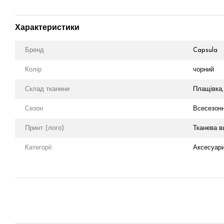
Характеристики
Бренд
Capsula
Колір
чорний
Склад тканини
Плащівка,
Сезон
Всесезон
Принт (лого)
Тканева в
Категорії
Аксесуар