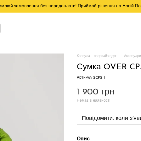
млюй замовлення без передоплати! Приймай рішення на Новій По
Капсула – оверсайз одяг
Аксесуари
Сумка OVER CPS
Артикул: SCPS-1
1 900 грн
Немає в наявності
Повідомити, коли з'яв
Опис