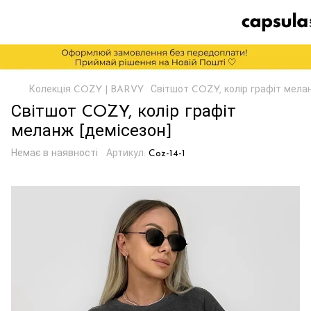
Колекція COZY | BARVY
Світшот COZY, колір графіт мела
Світшот COZY, колір графіт
меланж [демісезон]
Немає в наявності
Артикул:
Coz-14-1