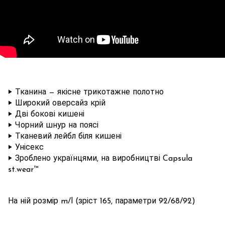
‣ Тканина — якісне трикотажне полотно
‣ Широкий оверсайз крій
‣ Дві бокові кишені
‣ Чорний шнур на поясі
‣ Тканевий лейбл біля кишені
‣ Унісекс
‣ Зроблено українцями, на виробництві Capsula
st.wear™
На ній розмір m/l (зріст 165, параметри 92/68/92)