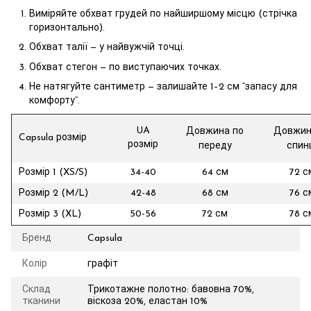
Виміряйте обхват грудей по найширшому місцю (стрічка
горизонтально).
Обхват талії — у найвужчій точці.
Обхват стегон — по виступаючих точках.
Не натягуйте сантиметр — залишайте 1–2 см “запасу для
комфорту”.
UA
Довжина по
Довжин
Capsula розмір
розмір
переду
спин
Розмір 1 (XS/S)
34-40
64 см
72 с
Розмір 2 (M/L)
42-48
68 см
76 с
Розмір 3 (XL)
50-56
72 см
78 с
Бренд
Capsula
Колір
графіт
Склад
Трикотажне полотно: бавовна 70%,
тканини
віскоза 20%, еластан 10%