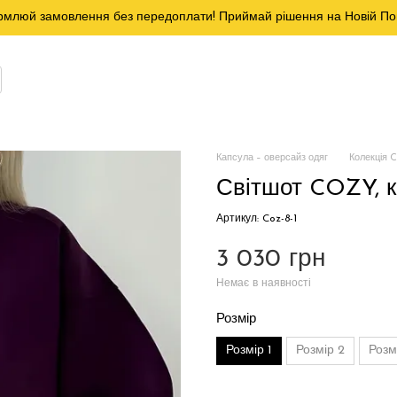
млюй замовлення без передоплати! Приймай рішення на Новій По
Капсула – оверсайз одяг
Колекція 
Світшот COZY, к
Артикул: Coz-8-1
3 030 грн
Немає в наявності
Розмір
Розмір 1
Розмір 2
Розм