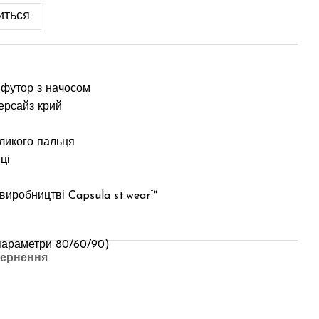
иться
 футор з начосом
ерсайз крий
ликого пальця
ці
 виробництві Capsula st.wear™
, параметри 80/60/90)
ернення