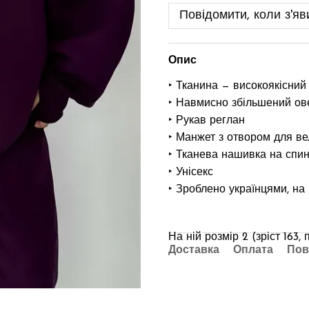
Повідомити, коли з'яв
Опис
‣ Тканина — високоякісний
‣ Навмисно збільшений ов
‣ Рукав реглан
‣ Манжет з отвором для ве
‣ Тканева нашивка на спин
‣ Унісекс
‣ Зроблено українцями, на
На ній розмір 2 (зріст 163
Доставка
Оплата
Пов