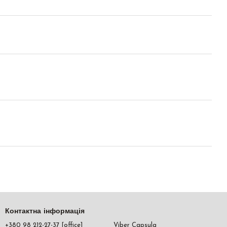
Контактна інформація
+380 98 212-27-37 [office]
Viber Capsula