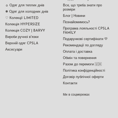
☼ Одяг для теплих днів
Все, що треба знати про
розміри
❅ Одяг для холодних днів
Блог | Новини
♡ Колекції LIMITED
Познайомимось?
Колекція HYPERSIZE
Програма лояльності CPSLA
Колекція COZY | BARVY
FAMILY
Вироби ручноі в'язки
Подарункові сертифікати 💛
Верхній одяг CPSLA
Рекомендації по догляду
Аксесуари
Оплата і доставка
Обмін та повернення
Разом до перемоги 🇺🇦
Політика конфіденційності
Договір публічної оферти
Контакти
Ми в соцмережах