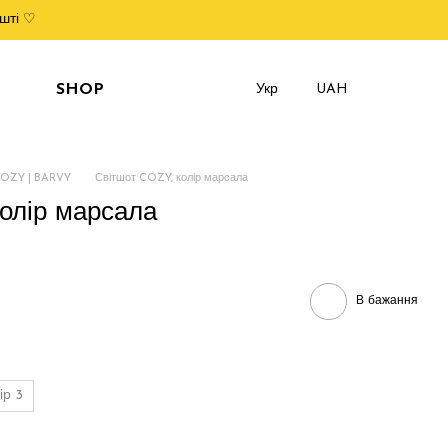
шті ♡
SHOP
Укр
UAH
COZY | BARVY
Світшот COZY, колір марсала
олір марсала
В бажання
ір 3