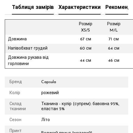
Таблиця замірів
Характеристики
Рекоменда
Розмір
Розмір
XS/S
M/L
Довжина
67 см
71 см
Напівобхват грудей
60 см
64 см
Довжина рукава від
44 см
46 см
горловини
Бренд
Capsula
Колір
рожевий
Склад
Тканина - кулір (супрем): бавовна 95%,
тканини
еластан 5%
Сезон
Літо
Принт