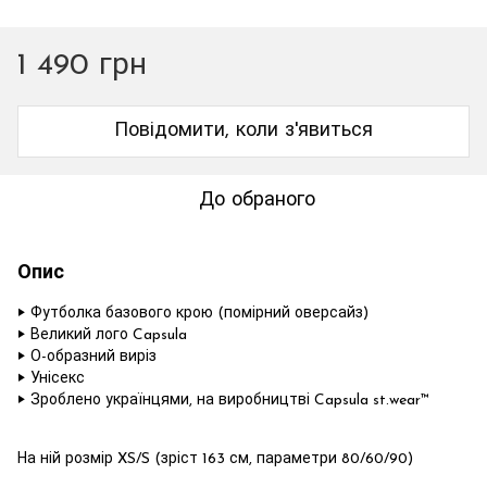
1 490 грн
Повідомити, коли з'явиться
До обраного
Опис
‣ Футболка базового крою (помірний оверсайз)
‣ Великий лого Capsula
‣ О-образний виріз
‣ Унісекс
‣ Зроблено українцями, на виробництві Capsula st.wear™
На ній розмір XS/S (зріст 163 см, параметри 80/60/90)