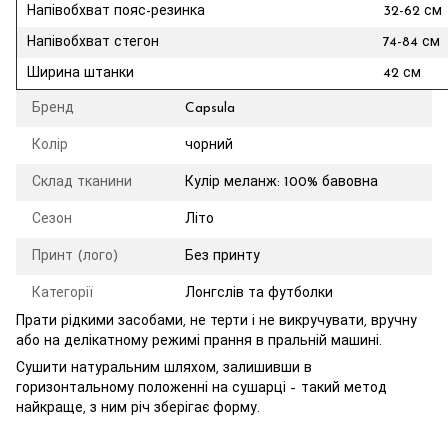
Напівобхват пояс-резинка
32-62 см
Напівобхват стегон
74-84 см
Ширина штанки
42 см
Бренд
Capsula
Колір
чорний
Склад тканини
Кулір меланж: 100% бавовна
Сезон
Літо
Принт (лого)
Без принту
Категорії
Лонгслів та футболки
Прати рідкими засобами, не терти і не викручувати, вручну
або на делікатному режимі прання в пральній машині.
Сушити натуральним шляхом, залишивши в
горизонтальному положенні на сушарці – такий метод
найкраще, з ним річ ​​зберігає форму.