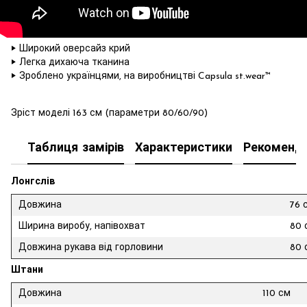
‣ Широкий оверсайз крий
‣ Легка дихаюча тканина
‣ Зроблено українцями, на виробництві Capsula st.wear™
Зріст моделі 163 см (параметри 80/60/90)
Таблиця замірів
Характеристики
Рекоменда
Лонгслів
Довжина
76 
Ширина виробу, напівохват
80 
Довжина рукава від горловини
80 
Штани
Довжина
110 см