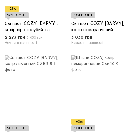
−25%
SOLD OUT
SOLD OUT
Світшот COZY |BARVY|,
Світшот COZY |BARVY|,
колір сіро-голубий та
колір помаранчевий
лимонний
2 273 грн
3 030 грн
3 030 грн
Немає в наявності
Немає в наявності
−60%
SOLD OUT
SOLD OUT