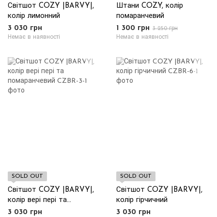
Світшот COZY |BARVY|,
Штани COZY, колір
колір лимонний
помаранчевий
3 030 грн
1 300 грн
3 250 грн
Немає в наявності
Немає в наявності
SOLD OUT
SOLD OUT
Світшот COZY |BARVY|,
Світшот COZY |BARVY|,
колір вері пері та
колір гірчичний
помаранчевий
3 030 грн
3 030 грн