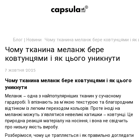
Блог | Новини
Чому тканина меланж бере ковтунцями і як 
Чому тканина меланж бере
ковтунцями і як цього уникнути
7 жовтня 2025
Чому тканина меланж бере ковтунцями і як цього
уникнути
Меланж — одна з найпопулярніших тканин у сучасному
гардеробі. Її впізнають за м’якою текстурою та благородним
відтінком із легким переходом кольорів. Проте іноді на
меланжі можуть з’являтися невеликі катишки — ковтунці. Це
природна реакція матеріалу на носіння, і вона не свідчить
про низьку якість виробу.
Розберімося, чому це трапляється і як правильно доглядати