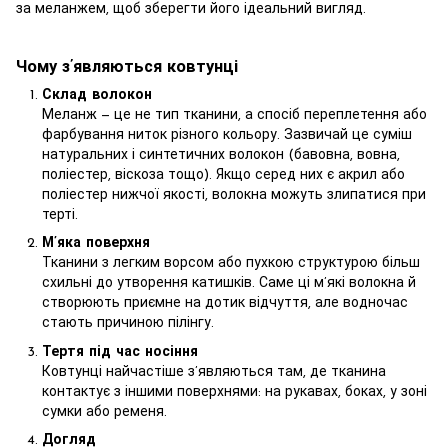
за меланжем, щоб зберегти його ідеальний вигляд.
Чому з’являються ковтунці
Склад волокон
Меланж — це не тип тканини, а спосіб переплетення або
фарбування ниток різного кольору. Зазвичай це суміш
натуральних і синтетичних волокон (бавовна, вовна,
поліестер, віскоза тощо). Якщо серед них є акрил або
поліестер нижчої якості, волокна можуть злипатися при
терті.
М’яка поверхня
Тканини з легким ворсом або пухкою структурою більш
схильні до утворення катишків. Саме ці м’які волокна й
створюють приємне на дотик відчуття, але водночас
стають причиною пілінгу.
Тертя під час носіння
Ковтунці найчастіше з’являються там, де тканина
контактує з іншими поверхнями: на рукавах, боках, у зоні
сумки або ременя.
Догляд