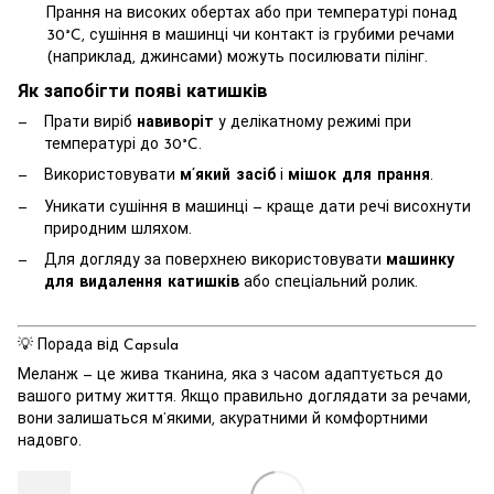
Прання на високих обертах або при температурі понад
30°C, сушіння в машинці чи контакт із грубими речами
(наприклад, джинсами) можуть посилювати пілінг.
Як запобігти появі катишків
Прати виріб
навиворіт
у делікатному режимі при
температурі до 30°C.
Використовувати
м’який засіб
і
мішок для прання
.
Уникати сушіння в машинці — краще дати речі висохнути
природним шляхом.
Для догляду за поверхнею використовувати
машинку
для видалення катишків
або спеціальний ролик.
💡 Порада від Capsula
Меланж — це жива тканина, яка з часом адаптується до
вашого ритму життя. Якщо правильно доглядати за речами,
вони залишаться м’якими, акуратними й комфортними
надовго.