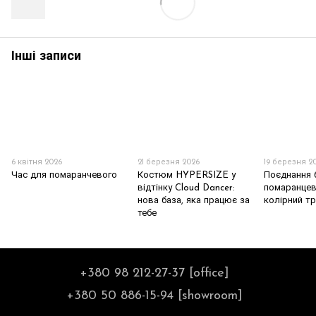
Інші записи
6 квітня 2026
21 березня 2026
19 березня 2
Час для помаранчевого
Костюм HYPERSIZE у
Поєднання 
відтінку Cloud Dancer:
помаранцев
нова база, яка працює за
колірний т
тебе
+380 98 212-27-37 [office]
+380 50 886-15-94 [showroom]