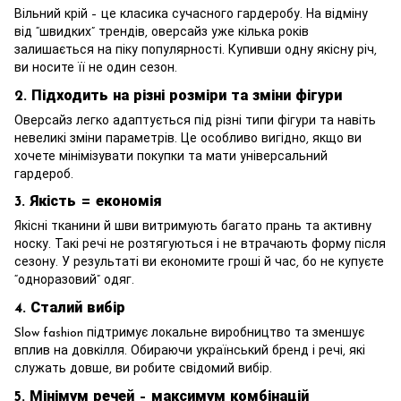
Вільний крій – це класика сучасного гардеробу. На відміну
від “швидких” трендів, оверсайз уже кілька років
залишається на піку популярності. Купивши одну якісну річ,
ви носите її не один сезон.
2.
Підходить на різні розміри та зміни фігури
Оверсайз легко адаптується під різні типи фігури та навіть
невеликі зміни параметрів. Це особливо вигідно, якщо ви
хочете мінімізувати покупки та мати універсальний
гардероб.
3.
Якість = економія
Якісні тканини й шви витримують багато прань та активну
носку. Такі речі не розтягуються і не втрачають форму після
сезону. У результаті ви економите гроші й час, бо не купуєте
“одноразовий” одяг.
4.
Сталий вибір
Slow fashion підтримує локальне виробництво та зменшує
вплив на довкілля. Обираючи український бренд і речі, які
служать довше, ви робите свідомий вибір.
5.
Мінімум речей – максимум комбінацій