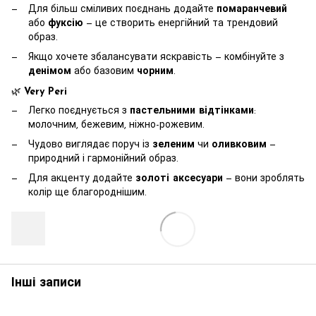
Для більш сміливих поєднань додайте
помаранчевий
або
фуксію
— це створить енергійний та трендовий
образ.
Якщо хочете збалансувати яскравість — комбінуйте з
денімом
або базовим
чорним
.
🌿
Very Peri
Легко поєднується з
пастельними відтінками
:
молочним, бежевим, ніжно-рожевим.
Чудово виглядає поруч із
зеленим
чи
оливковим
—
природний і гармонійний образ.
Для акценту додайте
золоті аксесуари
— вони зроблять
колір ще благороднішим.
Інші записи