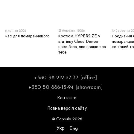
6 квітня 2026
21 березня 2026
19 березня 2
Час для помаранчевого
Костюм HYPERSIZE у
Поєднання 
відтінку Cloud Dancer:
помаранцев
нова база, яка працює за
колірний т
тебе
+380 98 212-27-37 [office]
+380 50 886-15-94 [showroom]
Контакти
Повна версія сайту
© Capsula 2026
Укр
Eng