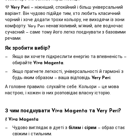
💜
Very Peri
— ніжніший, спокійний і більш універсальний
варіант. Він чудово підійде тим, хто любить класичний
чорний і хоче додати трохи кольору, не виходячи із зони
комфорту. Very Peri ненав’язливий, м’який, але водночас
сучасний — саме тому його легко поєднувати з базовими
речами.
Як зробити вибір?
Якщо ви хочете підкреслити енергію та впевненість —
обирайте
Viva Magenta
.
Якщо прагнете легкості, універсальності й гармонії з
будь-яким образом — ваша відповідь
Very Peri
.
А головне правило: слухайте себе. Кольори — це мова
настрою, і кожен із них розповідає власну історію.
З чим поєднувати Viva Magenta та Very Peri?
💃
Viva Magenta
Чудово виглядає в дуеті з
білим
і
сірим
— образ стає
свіжим і стильним.