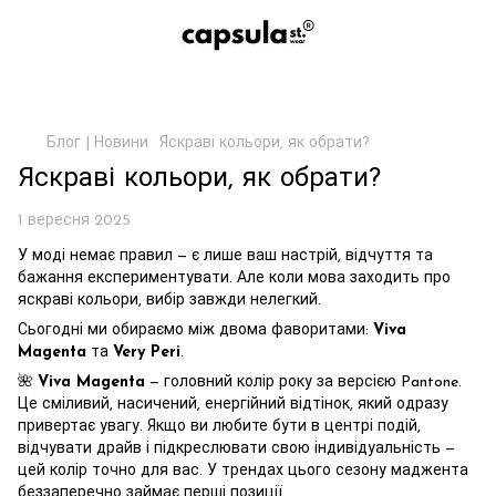
Блог | Новини
Яскраві кольори, як обрати?
Яскраві кольори, як обрати?
1 вересня 2025
У моді немає правил — є лише ваш настрій, відчуття та
бажання експериментувати. Але коли мова заходить про
яскраві кольори, вибір завжди нелегкий.
Сьогодні ми обираємо між двома фаворитами:
Viva
Magenta
та
Very Peri
.
🌺
Viva Magenta
— головний колір року за версією Pantone.
Це сміливий, насичений, енергійний відтінок, який одразу
привертає увагу. Якщо ви любите бути в центрі подій,
відчувати драйв і підкреслювати свою індивідуальність —
цей колір точно для вас. У трендах цього сезону маджента
беззаперечно займає перші позиції.